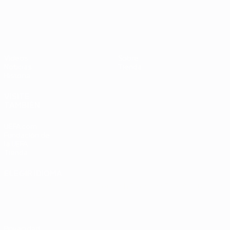
UEFA EURO 2028
Países
P
Bajos -
B
República
L
Federal
0
Vídeos
Sobre
de
Noticias
Tienda
Alemania
Historia
2-1
VISITE
TAMBIÉN
UEFA.com
Fundación de
la UEFA
Tienda
ELEGIR IDIOMA
Español
English
Français
Deutsch
Русский
Español
Italiano
Português
Privacidad