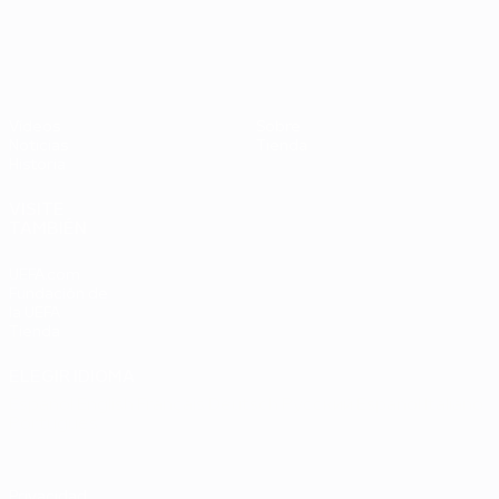
UEFA EURO 2028
Países
P
Bajos -
B
República
L
Federal
0
Vídeos
Sobre
de
Noticias
Tienda
Alemania
Historia
2-1
VISITE
TAMBIÉN
UEFA.com
Fundación de
la UEFA
Tienda
ELEGIR IDIOMA
Español
English
Français
Deutsch
Русский
Español
Italiano
Português
Privacidad