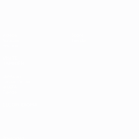
UEFA EURO 2028
Países
P
Bajos -
B
República
L
Federal
0
Vídeos
Sobre
de
Noticias
Tienda
Alemania
Historia
2-1
VISITE
TAMBIÉN
UEFA.com
Fundación de
la UEFA
Tienda
ELEGIR IDIOMA
Español
English
Français
Deutsch
Русский
Español
Italiano
Português
Privacidad