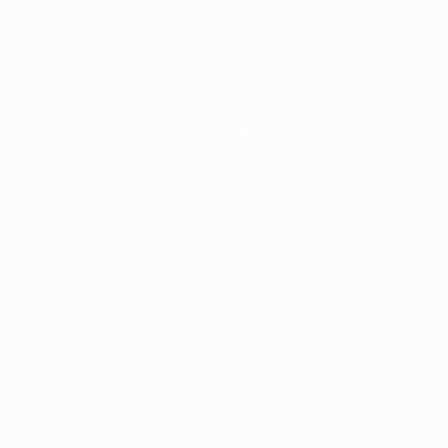
Países
Inglaterra
anfitriona
semifinal
Bajos -
en la EURO
en 1964
en 2004
Letonia 3-
2004
0
Sobre
Tienda
ortuguês