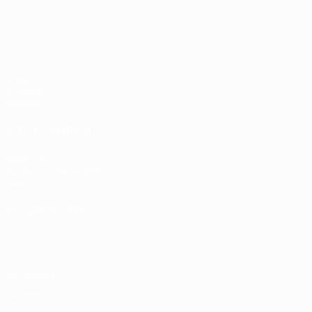
Chequia
Países
2
UEFA EURO 2028
Bajos -
República
Federal de
Alemania
Vídeos
2-1
Noticias
Historia
VISITE TAMBIÉN
UEFA.com
Fundación de la UEFA
Tienda
ELEGIR IDIOMA
Español
English
Français
Deutsch
Русский
Español
Italiano
P
Privacidad
Términos y condiciones