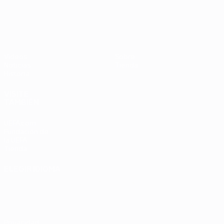
UEFA EURO 2028
Países
P
Bajos -
B
República
L
Federal
0
Vídeos
Sobre
de
Noticias
Tienda
Alemania
Historia
2-1
VISITE
TAMBIÉN
UEFA.com
Fundación de
la UEFA
Tienda
ELEGIR IDIOMA
Español
English
Français
Deutsch
Русский
Español
Italiano
Português
Privacidad