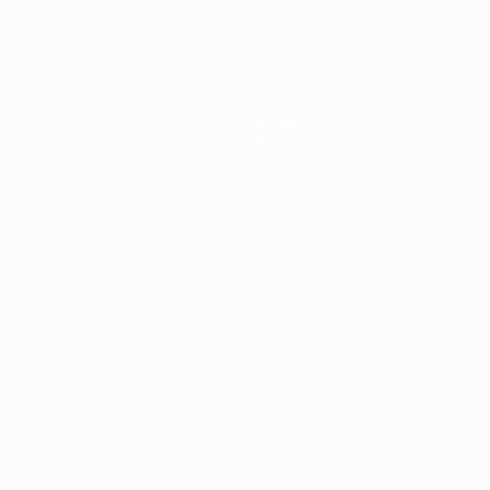
Países
Inglaterra
anfitriona
semifinal
Bajos -
en la EURO
en 1964
en 2004
Letonia 3-
2004
0
Sobre
Tienda
ortuguês