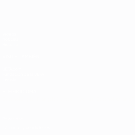
Chequia
Países
2
UEFA EURO 2028
Bajos -
República
Federal de
Alemania
Vídeos
2-1
Noticias
Historia
VISITE TAMBIÉN
UEFA.com
Fundación de la UEFA
Tienda
ELEGIR IDIOMA
Español
English
Français
Deutsch
Русский
Español
Italiano
P
Privacidad
Términos y condiciones