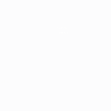
Países
Inglaterra
anfitriona
semifinal
Bajos -
en la EURO
en 1964
en 2004
Letonia 3-
2004
0
Sobre
Tienda
ortuguês