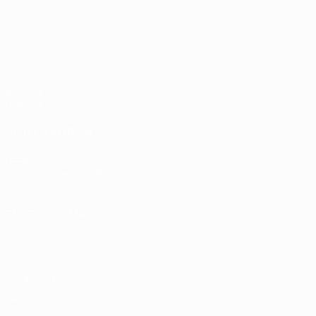
Chequia
Países
2
UEFA EURO 2028
Bajos -
República
Federal de
Alemania
Vídeos
2-1
Noticias
Historia
VISITE TAMBIÉN
UEFA.com
Fundación de la UEFA
Tienda
ELEGIR IDIOMA
Español
English
Français
Deutsch
Русский
Español
Italiano
P
Privacidad
Términos y condiciones