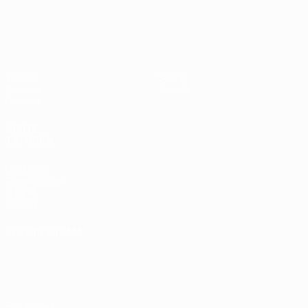
UEFA EURO 2028
Países
P
Bajos -
B
República
L
Federal
0
Vídeos
Sobre
de
Noticias
Tienda
Alemania
Historia
2-1
VISITE
TAMBIÉN
UEFA.com
Fundación de
la UEFA
Tienda
ELEGIR IDIOMA
Español
English
Français
Deutsch
Русский
Español
Italiano
Português
Privacidad