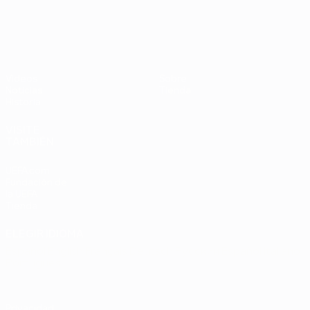
UEFA EURO 2028
Países
P
Bajos -
B
República
L
Federal
0
Vídeos
Sobre
de
Noticias
Tienda
Alemania
Historia
2-1
VISITE
TAMBIÉN
UEFA.com
Fundación de
la UEFA
Tienda
ELEGIR IDIOMA
Español
English
Français
Deutsch
Русский
Español
Italiano
Português
Privacidad