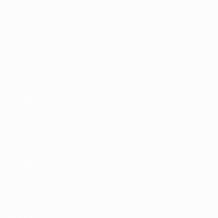
UEFA EURO 2028
Países
P
Bajos -
B
República
L
Federal
0
Vídeos
Sobre
de
Noticias
Tienda
Alemania
Historia
2-1
VISITE
TAMBIÉN
UEFA.com
Fundación de
la UEFA
Tienda
ELEGIR IDIOMA
Español
English
Français
Deutsch
Русский
Español
Italiano
Português
Privacidad