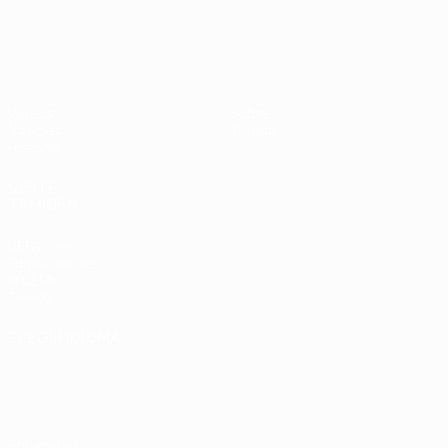
UEFA EURO 2028
Países
P
Bajos -
B
República
L
Federal
0
Vídeos
Sobre
de
Noticias
Tienda
Alemania
Historia
2-1
VISITE
TAMBIÉN
UEFA.com
Fundación de
la UEFA
Tienda
ELEGIR IDIOMA
Español
English
Français
Deutsch
Русский
Español
Italiano
Português
Privacidad