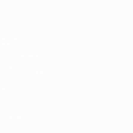
Chequia
Países
2
UEFA EURO 2028
Bajos -
República
Federal de
Alemania
Vídeos
2-1
Noticias
Historia
VISITE TAMBIÉN
UEFA.com
Fundación de la UEFA
Tienda
ELEGIR IDIOMA
Español
English
Français
Deutsch
Русский
Español
Italiano
P
Privacidad
Términos y condiciones