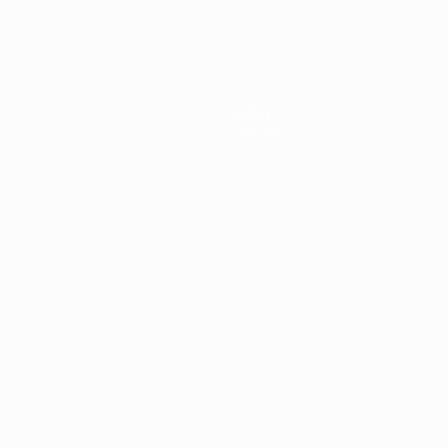
Países
Inglaterra
anfitriona
semifinal
Bajos -
en la EURO
en 1964
en 2004
Letonia 3-
2004
0
Sobre
Tienda
ortuguês