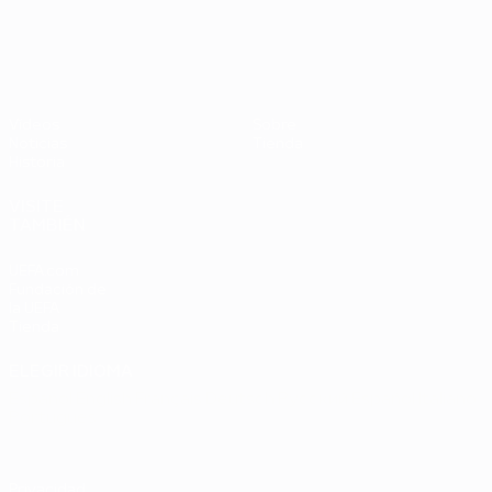
UEFA EURO 2028
Países
P
Bajos -
B
República
L
Federal
0
Vídeos
Sobre
de
Noticias
Tienda
Alemania
Historia
2-1
VISITE
TAMBIÉN
UEFA.com
Fundación de
la UEFA
Tienda
ELEGIR IDIOMA
Español
English
Français
Deutsch
Русский
Español
Italiano
Português
Privacidad