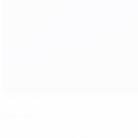
Hampden Park
Glasgow
Árbitros
Árbitro
Daniele Orsato
ITA
Árbitros asistentes
Alessandro Giallatini
ITA
Fa