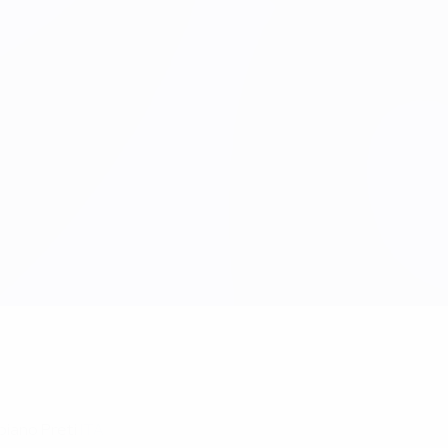
biano Preti
ITA