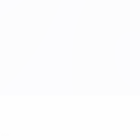
Tatar
MNE