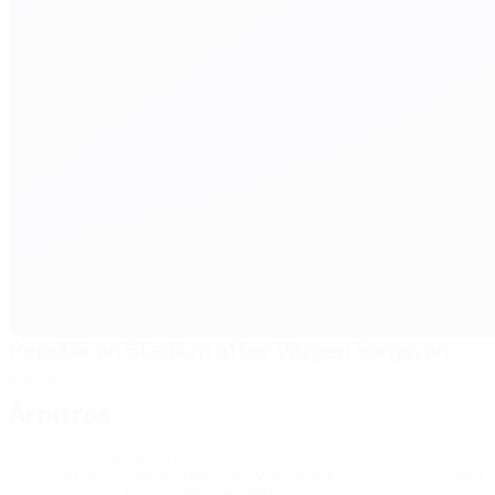
Republican Stadium after Vazgen Sargsyan
Ereván
Árbitros
Árbitro
Nikola Dabanović
MNE
Árbitros asistentes
Milovan Djukić
MNE
Jovica 