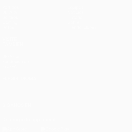
Partidos
Equipos
UEFA.tv
Noticias
Sorteos
Historia
Gaming
Sobre
Datos
Tienda (clubes)
VISITE
TAMBIÉN
UEFA.com
Fundación de
la UEFA
ELEGIR IDIOMA
Español
English
Français
Deutsch
Русский
Español
Italiano
Português
SÍGANOS EN
Descarga la app oficial