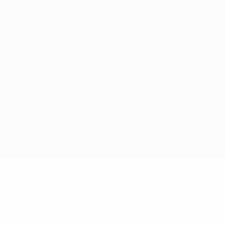
Consíguela