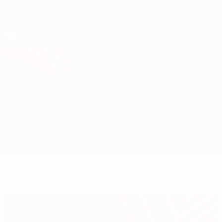
Saltar
al
contenido
UEFA Europa League oficial
Consíguela
principal
Resultados y estadísticas de fútbol en directo
UEFA Europa League
B. Dortmund vs Liverpool
Resumen
Información del partido