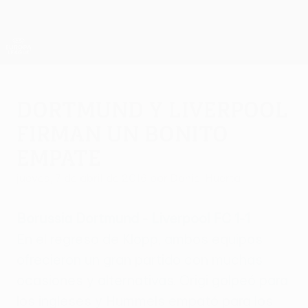
Saltar
al
contenido
UEFA Europa League oficial
Consíguela
principal
Resultados y estadísticas de fútbol en directo
UEFA Europa League
Dortmund y Liverpool
firman un bonito
empate
jueves, 7 de abril de 2016
por Daniel Huerta
Borussia Dortmund - Liverpool FC 1-1
En el regreso de Klopp, ambos equipos
ofrecieron un gran partido con muchas
ocasiones y alternativas. Origi golpeó para
los ingleses y Hummels empató para los