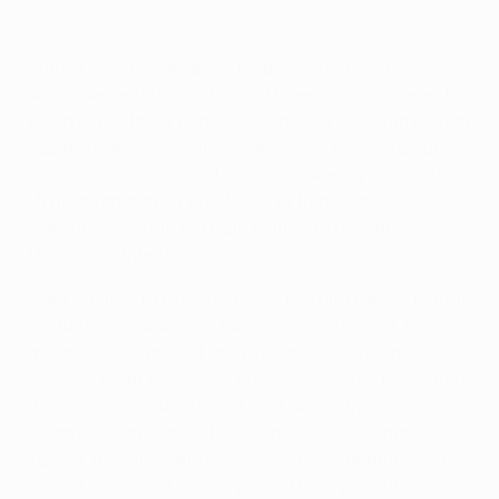
Cuatro minutos después respondió el Liverpool con
un saque de falta de James Milner desde la derecha
y con el posterior remate de cabeza de Dejan Lovren
que desbarató Roman Weidenfeller. Tras estas dos
opciones no cambió el guión del duelo y en el 34'
Mkhitaryan con un tiro desde la frontal que se
marchó desviado del palo izquierdo de Simon
Mignolet lo intentó sin éxito.
Y del posible 1-0 se pasó al 0-1 en una rápida jugada
visitante, llegándole el balón al joven Divock Origi,
que desde dentro del área se sacó un tiro cruzado
que tras rozar en Łukasz Piszczek se coló por el palo
derecho de Weidenfeller. El gol dejó muy tocado
durante algunos minutos al equipo de Thomas
Tuchel, mientras que Pierre-Emerick Aubameyang
para el Dortmund y Origi para el Liverpool tuvieron