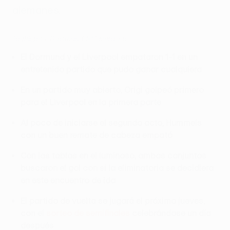
alemanes.
Highlights: Dortmund 1-1 Liverpool
El Dormund y el Liverpool empataron 1-1 en un
entretenido partido que pudo ganar cualquiera
En un partido muy abierto, Origi golpeó primero
para el Liverpool en la primera parte
Al poco de iniciarse el segundo acto, Hummels
con un buen remate de cabeza empató
Con las tablas en el luminoso, ambos conjuntos
buscaron el gol con si la eliminatoria se decidiera
en este encuentro de ida
El partido de vuelta se jugará el próximo jueves,
con el
sorteo de semifinales
celebrándose un día
después