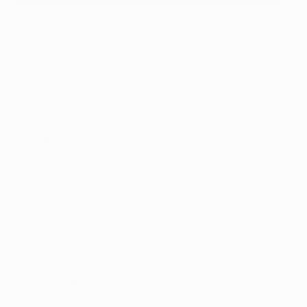
Hummels en el momento de hacer el 1-1
©Getty Images
El segundo acto no pudo comenzar de la mejor
manera para el equipo germano. Un centro desde la
derecha con la pierna izquierda de Mkhitaryan fue
rematado a gol de cabeza por Mats Hummels ante
un Mignolet que poco pudo hacer para evitar el 1-1
en el minuto 48. Lejos de influir este tanto en la moral
del Liverpool, los chicos de Klopp no hicieron
rápidamente el 1-2 por las excelentes intervenciones
de Weidenfeller. Sobre todo a un potente tiro desde
dentro del área de Coutinho en el 51' que el veterano
portero alemán despejó con una buena mano abajo.
De nuevo con tablas en el marcador, los dos
equipos siguieron buscando la portería rival, como
si no hubiera un mañana y la eliminatoria se