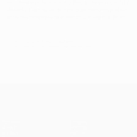
decidiera en este encuentro. Pero no se movió el 1-1 y
Anfield ya se prepara para acoger otro gran partido
entre dos conjuntos que sueñan con lograr el título.
© 1998-2026 UEFA. All rights reserved.
Última actualización: jueves, 7 de abril de 2016
UEFA Europa League
Partidos
Equipos
UEFA.tv
Noticias
Sorteos
Historia