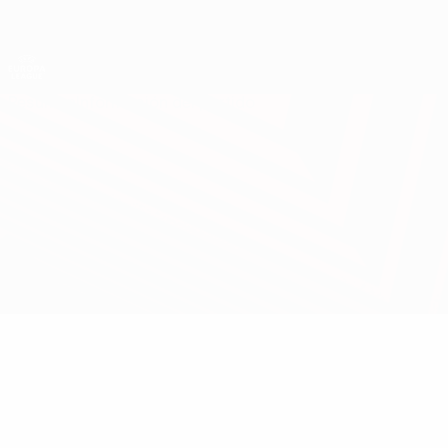
Saltar
al
contenido
UEFA Europa League oficial
principal
Resultados y estadísticas de fútbol en directo
UEFA Europa League
Resumen
Información del partido
Liverpool vs B. Dortmund