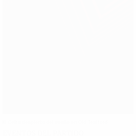
El Celta despierta del sueño en Old Trafford
Eventos del partido