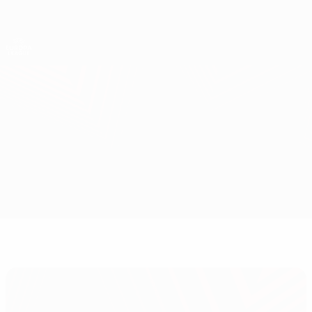
Saltar
al
contenido
UEFA Europa League oficial
Consíguela
principal
Resultados y estadísticas de fútbol en directo
UEFA Europa League
Hertha vs Östersund
Resumen
Novedades
Información del partido