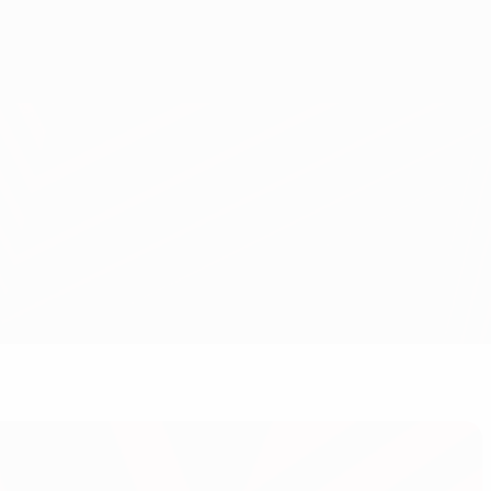
Consíguela