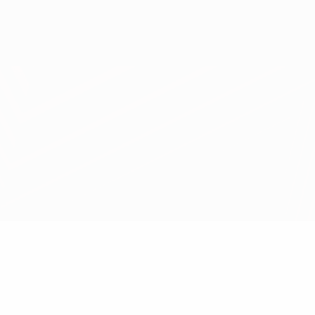
Consíguela