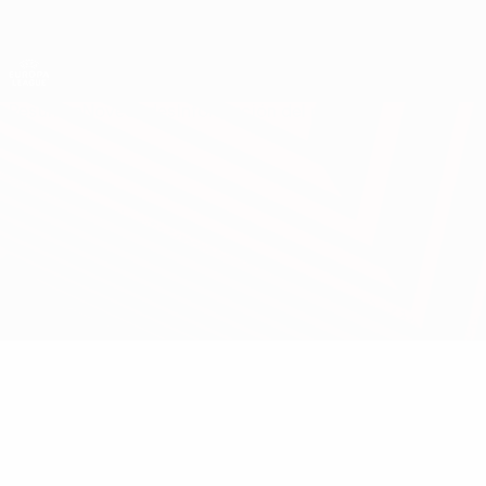
Saltar
al
contenido
UEFA Europa League oficial
principal
Resultados y estadísticas de fútbol en directo
UEFA Europa League
Resumen
Novedades
Información del partido
Hajduk Split vs Gżira