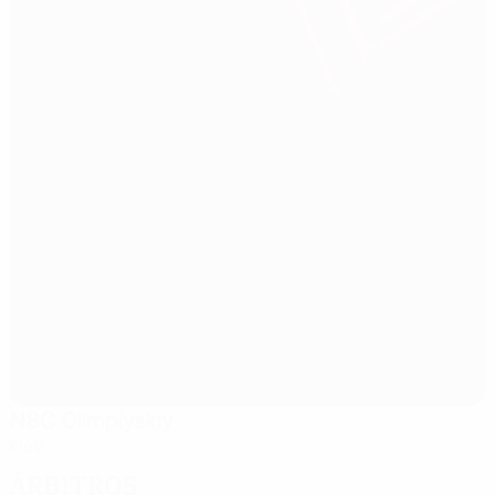
NSC Olimpiyskiy
Kiev
Árbitros