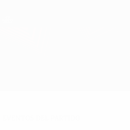
Saltar
al
contenido
UEFA Europa League oficial
Consíguela
principal
Resultados y estadísticas de fútbol en directo
UEFA Europa League
Celtic vs Milan
Resumen
Novedades
Información del partido
Eventos del partido