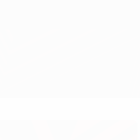
Consíguela