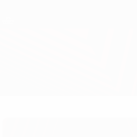
Saltar
al
contenido
UEFA Europa League oficial
principal
Resultados y estadísticas de fútbol en directo
UEFA Europa League
Arsenal vs Dundalk
Resumen
Novedades
Información del partido