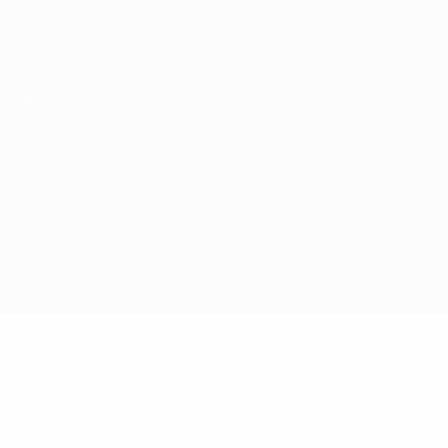
Consíguela