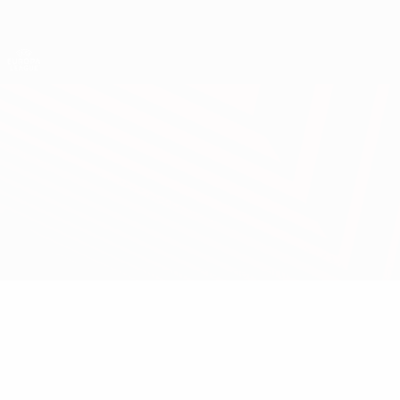
Saltar
al
contenido
UEFA Europa League oficial
principal
Resultados y estadísticas de fútbol en directo
UEFA Europa League
Crvena Zvezda vs Hoffenheim
Resumen
Novedades
Información del partido