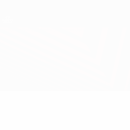
Saltar
al
contenido
UEFA Europa League oficial
principal
Resultados y estadísticas de fútbol en directo
UEFA Europa League
Resumen
Novedades
Información del partido
Lokomotiv Moskva vs Marseille