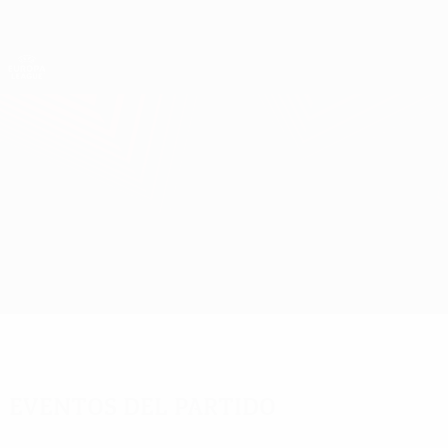
Saltar
al
contenido
UEFA Europa League oficial
Consíguela
principal
Resultados y estadísticas de fútbol en directo
UEFA Europa League
Sheriff vs Braga
Resumen
Novedades
Información del partido
Eventos del partido