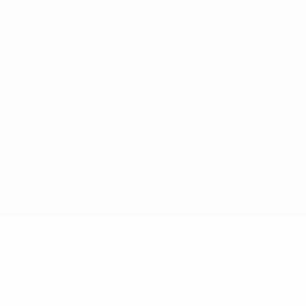
Consíguela