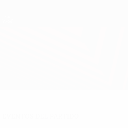
Saltar
al
contenido
UEFA Europa League oficial
principal
Resultados y estadísticas de fútbol en directo
UEFA Europa League
Braga vs Rangers
Resumen
Novedades
Información del partido
Eventos del partido