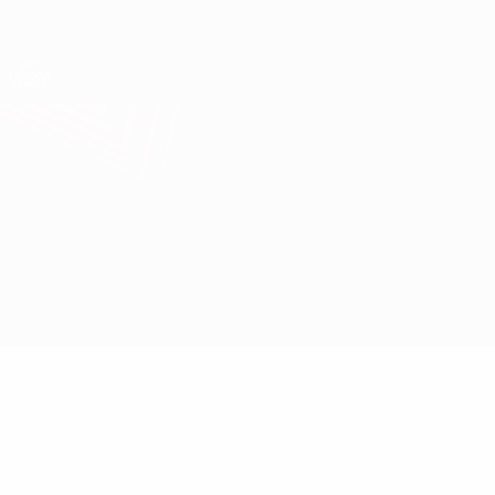
Saltar
al
contenido
UEFA Europa League oficial
Consíguela
principal
Resultados y estadísticas de fútbol en directo
UEFA Europa League
Ferencváros vs Shamrock Rovers
Resumen
Novedades
Información del partido