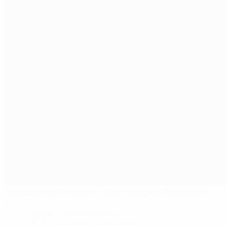
Republican Stadium after Vazgen Sargsyan
Ereván
29°
noche despejada
El campo está excelente