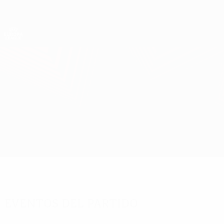
Saltar
al
contenido
UEFA Europa League oficial
Consíguela
principal
Resultados y estadísticas de fútbol en directo
UEFA Europa League
Monaco vs Leverkusen
Resumen
Novedades
Información del partido
Eventos del partido