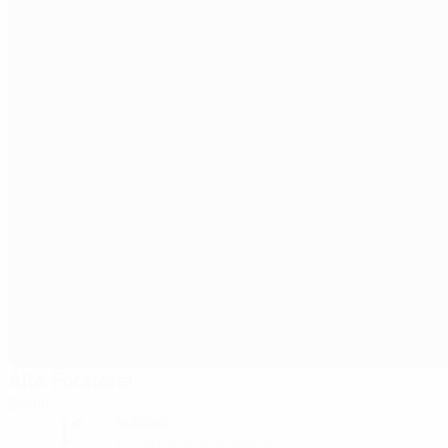
Alte Försterei
Berlín
1°
Nublado
El campo está excelente