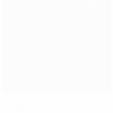
Stadio Georgios Karaiskakis
Atenas
23°
noche despejada
El campo está excelente