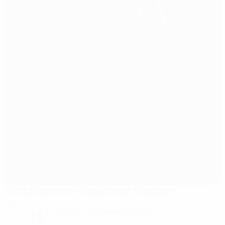
Tofiq Bahramov Republican Stadium
Bakú
18°
Noche parcialmente nublada
El campo está excelente