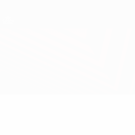
Saltar
al
contenido
UEFA Europa League oficial
principal
Resultados y estadísticas de fútbol en directo
UEFA Europa League
Resumen
Novedades
Información del partido
Rennes vs Villarreal