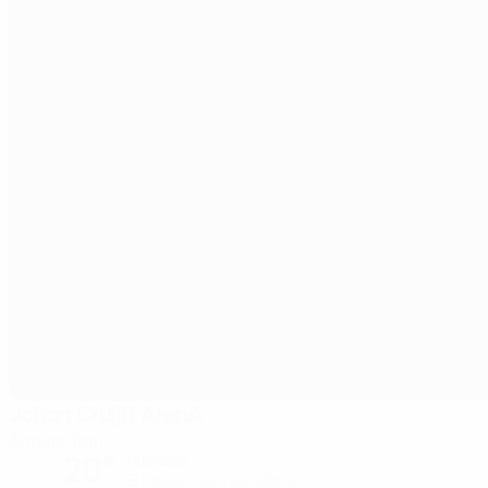
Johan Cruijff ArenA
Ámsterdam
20°
Nublado
El campo está excelente