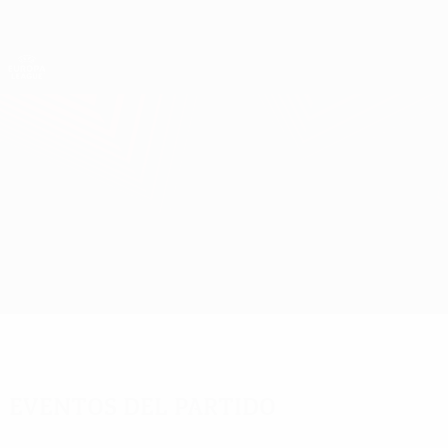
Saltar
al
contenido
UEFA Europa League oficial
Consíguela
principal
Resultados y estadísticas de fútbol en directo
UEFA Europa League
Trabzonspor vs Ružomberok
Resumen
Novedades
Información del partido
Eventos del partido