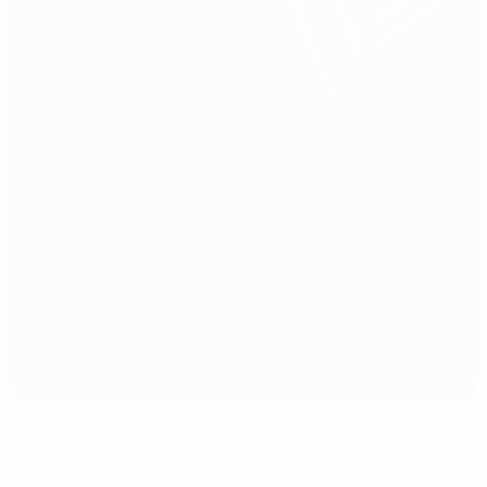
LNK Sporta Parks
Riga
22°
Soleado
El campo está excelente