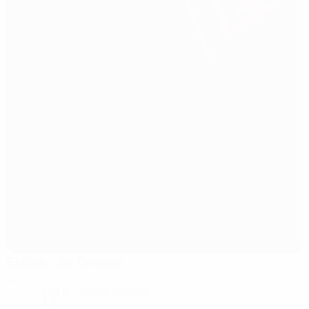
Estádio do Dragão
Oporto
17°
Noche nublada
El campo está excelente