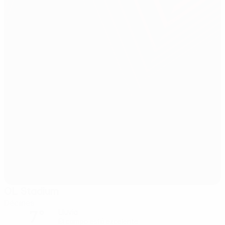
OL Stadium
Décines
7°
Lluvia
El campo está excelente