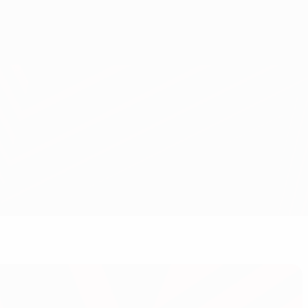
Consíguela