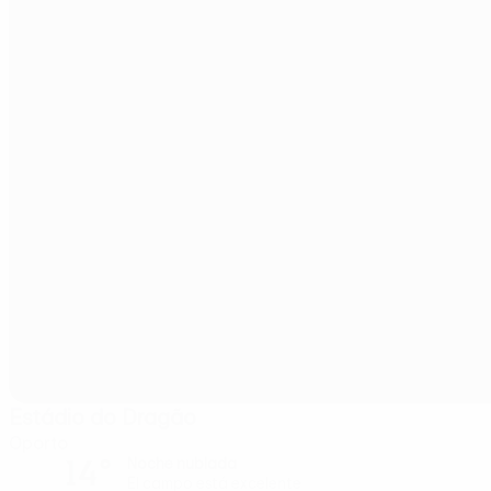
Estádio do Dragão
Oporto
14°
Noche nublada
El campo está excelente