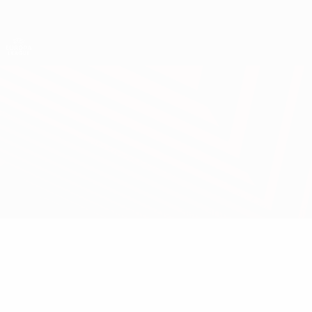
Saltar
al
contenido
UEFA Europa League oficial
principal
Resultados y estadísticas de fútbol en directo
UEFA Europa League
Fenerbahçe vs Rangers
Resumen
Novedades
Información del partido