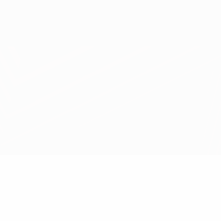
Consíguela