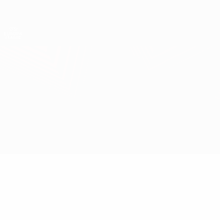
Saltar
al
contenido
UEFA Europa League oficial
Consíguela
principal
Resultados y estadísticas de fútbol en directo
UEFA Europa League
Rangers vs Athletic Club
Resumen
Novedades
Información del partido