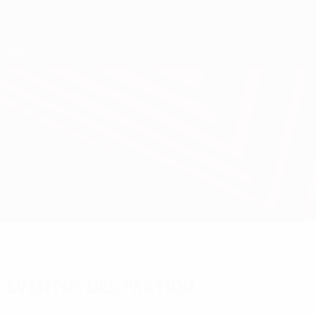
Saltar
al
contenido
UEFA Europa League oficial
principal
Resultados y estadísticas de fútbol en directo
UEFA Europa League
Spartak Trnava vs Häcken
Resumen
Novedades
Información del partido
Eventos del partido