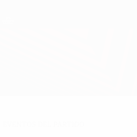
Saltar
al
contenido
UEFA Europa League oficial
principal
Resultados y estadísticas de fútbol en directo
UEFA Europa League
CFR Cluj vs Paksi
Resumen
Novedades
Información del partido
Eventos del partido