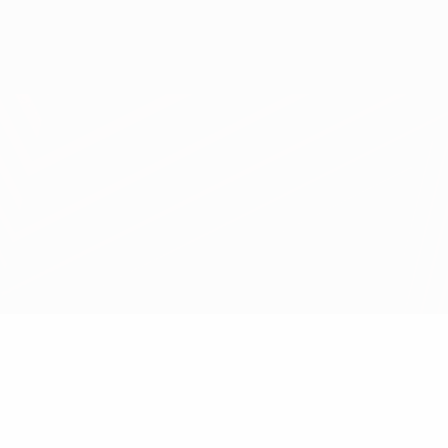
Consíguela