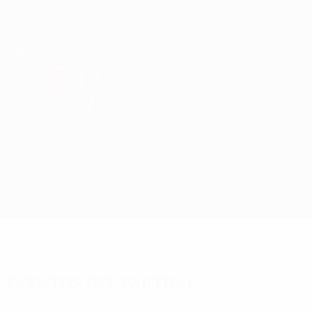
Saltar
al
contenido
UEFA Europa League oficial
Consíguela
principal
Resultados y estadísticas de fútbol en directo
UEFA Europa League
Legia Warszawa vs AEK Larnaca
Resumen
Novedades
Información del partido
Eventos del partido